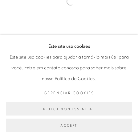
Seg 10 às 18h
Open a larger version of the fol
Ter a Sex 10 às 19h
Sáb 11 às 17h
Este site usa cookies
Go
Este site usa cookies para ajudar a torná-lo mais útil para
você. Entre em contato conosco para saber mais sobre
nossa Política de Cookies.
GERENCIAR COOKIES
PRIVACY POLICY
GERENCIAR COOKIES
COPYRIGHT © 2026 LUCIANA BRITO GALERIA
REJECT NON ESSENTIAL
SITE PRODUZIDO POR ARTLOGIC
ACCEPT
ENQUIRE
PARTILHAR