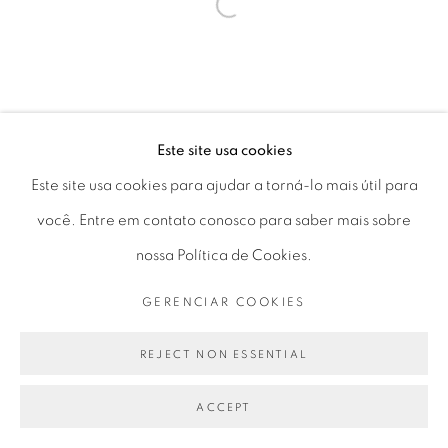
Seg 10 às 18h
Open a larger version of the fol
Ter a Sex 10 às 19h
Sáb 11 às 17h
Este site usa cookies
Go
Este site usa cookies para ajudar a torná-lo mais útil para
você. Entre em contato conosco para saber mais sobre
nossa Política de Cookies.
GERENCIAR COOKIES
PRIVACY POLICY
GERENCIAR COOKIES
COPYRIGHT © 2026 LUCIANA BRITO GALERIA
REJECT NON ESSENTIAL
SITE PRODUZIDO POR ARTLOGIC
ACCEPT
PARTILHAR