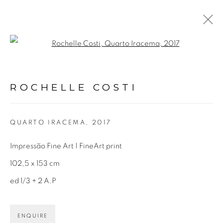
Open a larger version of the fol
OBRAS
ROCHELLE COSTI
QUARTO IRACEMA
,
2017
Impressão Fine Art | FineArt print
Avenida Nove de Julho, 5162
102,5 x 153 cm
01406-200 – São Paulo, SP – Brasil
ed 1/3 + 2 A.P
info@lucianabritogaleria.com.br
ENQUIRE
+55 11 9 3403 6924