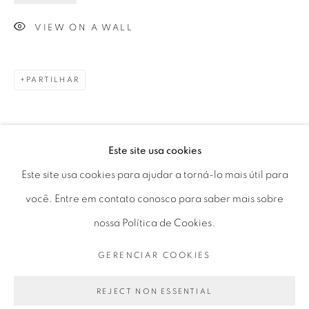
VIEW ON A WALL
Horário de funcionamento:
Seg 10 às 18h
PARTILHAR
Ter a Sex 10 às 19h
Sáb 11 às 17h
Este site usa cookies
Este site usa cookies para ajudar a torná-lo mais útil para
Go
você. Entre em contato conosco para saber mais sobre
nossa Política de Cookies.
GERENCIAR COOKIES
PRIVACY POLICY
GERENCIAR COOKIES
COPYRIGHT © 2026 LUCIANA BRITO GALERIA
REJECT NON ESSENTIAL