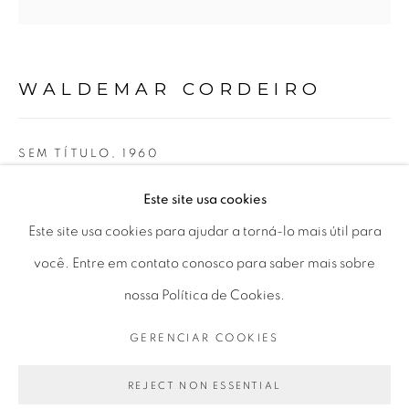
Horário de funcionamento:
Seg 10 às 18h
WALDEMAR CORDEIRO
Ter a Sex 10 às 19h
Sáb 11 às 17h
SEM TÍTULO
,
1960
óleo sobre tela
Este site usa cookies
oil on canvas
Este site usa cookies para ajudar a torná-lo mais útil para
Go
75 x 75 cm
você. Entre em contato conosco para saber mais sobre
29.53 x 29.53 in
nossa Política de Cookies.
GERENCIAR COOKIES
PRIVACY POLICY
GERENCIAR COOKIES
ENQUIRE
COPYRIGHT © 2026 LUCIANA BRITO GALERIA
REJECT NON ESSENTIAL
FURTHER IMAGES