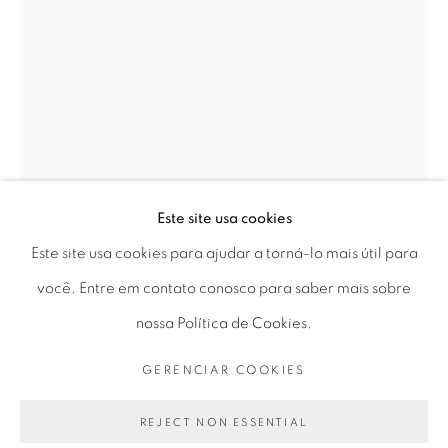
Horário de funcionamento:
Seg 10 às 18h
Ter a Sex 10 às 19h
Sáb 11 às 17h
Este site usa cookies
Este site usa cookies para ajudar a torná-lo mais útil para
Go
você. Entre em contato conosco para saber mais sobre
nossa Política de Cookies.
WALDEMAR CORDEIRO
GERENCIAR COOKIES
PRIVACY POLICY
GERENCIAR COOKIES
COPYRIGHT © 2026 LUCIANA BRITO GALERIA
REJECT NON ESSENTIAL
SEM TÍTULO | UNTITLED
,
1963