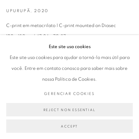
Seg 10 às 18h
UPURUPÃ
,
2020
Ter a Sex 10 às 19h
C-print em metacrilato | C-print mounted on Diasec
Sáb 11 às 17h
120 x 180 cm | 47.24 x 70.87 in
Este site usa cookies
1/5
Go
Este site usa cookies para ajudar a torná-lo mais útil para
você. Entre em contato conosco para saber mais sobre
ENQUIRE
nossa Política de Cookies.
VIEW ON A WALL
GERENCIAR COOKIES
PRIVACY POLICY
GERENCIAR COOKIES
A pesquisa de Caio Reisewitz traz a fotografia como
COPYRIGHT © 2026 LUCIANA BRITO GALERIA
REJECT NON ESSENTIAL
suporte principal. Através do refinamento técnico e
SITE PRODUZIDO POR ARTLOGIC
temático, sua obra apresenta um interesse pela ação do
ACCEPT
homem e seus efeitos sociais...