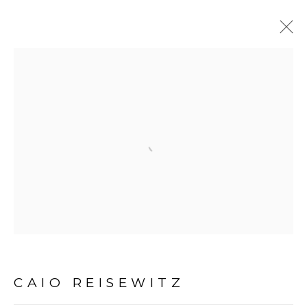
Open a larger version of the fol
Avenida Nove de Julho, 5162
01406-200 – São Paulo, SP – Brasil
info@lucianabritogaleria.com.br
+55 11 9 3403 6924
CAIO REISEWITZ
Horário de funcionamento: