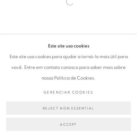
Seg 10 às 18h
Open a larger version of the fol
Ter a Sex 10 às 19h
Sáb 11 às 17h
Este site usa cookies
Go
Este site usa cookies para ajudar a torná-lo mais útil para
você. Entre em contato conosco para saber mais sobre
nossa Política de Cookies.
GERENCIAR COOKIES
PRIVACY POLICY
GERENCIAR COOKIES
COPYRIGHT © 2026 LUCIANA BRITO GALERIA
REJECT NON ESSENTIAL
SITE PRODUZIDO POR ARTLOGIC
ACCEPT
PARTILHAR