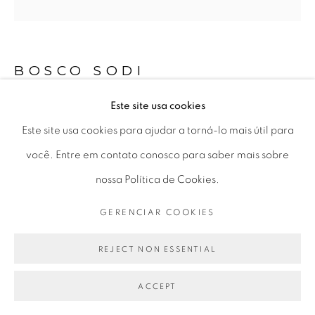
Seg 10 às 18h
Ter a Sex 10 às 19h
Sáb 11 às 17h
BOSCO SODI
Este site usa cookies
SEM TÍTULO | UNTITLED
,
2022
Go
Este site usa cookies para ajudar a torná-lo mais útil para
técnica mista sobre tela
você. Entre em contato conosco para saber mais sobre
mixed media on canvas
nossa Política de Cookies.
120 cm Ø
GERENCIAR COOKIES
PRIVACY POLICY
GERENCIAR COOKIES
47.24 in Ø
COPYRIGHT © 2026 LUCIANA BRITO GALERIA
REJECT NON ESSENTIAL
SITE PRODUZIDO POR ARTLOGIC
ENQUIRE
ACCEPT
FURTHER IMAGES