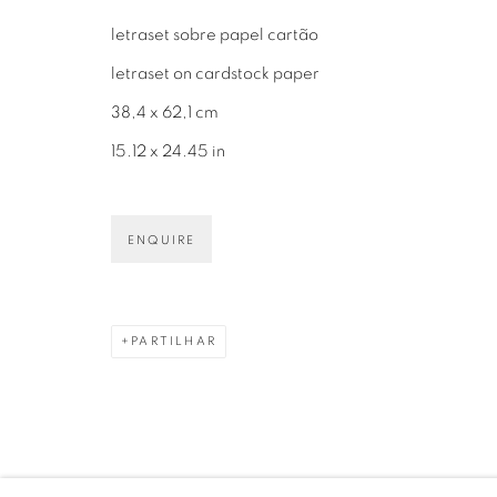
letraset sobre papel cartão
Avenida Nove de Julho, 5162
info@luciana
letraset on cardstock paper
01406-200 – São Paulo, SP – Brasil
+55 11 9 340
38,4 x 62,1 cm
15.12 x 24.45 in
ENQUIRE
PRIVACY POLICY
GERENCIAR COOKIES
COPYRIGHT © 2026 LUCIANA BRITO GALERIA
S
PARTILHAR