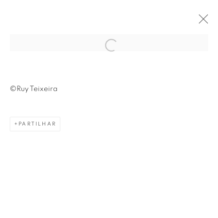
Open a larger version of the fol
©Ruy Teixeira
Avenida Nove de Julho, 5162
PARTILHAR
01406-200 – São Paulo, SP – Brasil
info@lucianabritogaleria.com.br
+55 11 9 3403 6924
Horário de funcionamento: