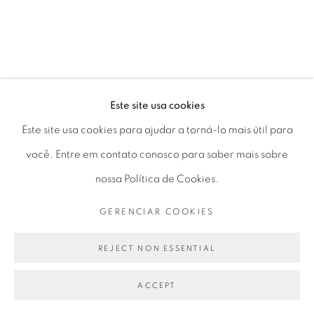
Seg 10 às 18h
Ter a Sex 10 às 19h
Sáb 11 às 17h
Este site usa cookies
Go
Este site usa cookies para ajudar a torná-lo mais útil para
você. Entre em contato conosco para saber mais sobre
nossa Política de Cookies.
GERENCIAR COOKIES
PRIVACY POLICY
GERENCIAR COOKIES
COPYRIGHT © 2026 LUCIANA BRITO GALERIA
REJECT NON ESSENTIAL
SITE PRODUZIDO POR ARTLOGIC
ACCEPT