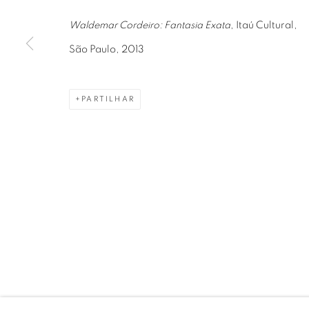
01406-200 – São Paulo, SP – Brasil
+55 11 9 340
Waldemar Cordeiro: Fantasia Exata
, Itaú Cultural,
São Paulo, 2013
PARTILHAR
PRIVACY POLICY
GERENCIAR COOKIES
COPYRIGHT © 2026 LUCIANA BRITO GALERIA
S