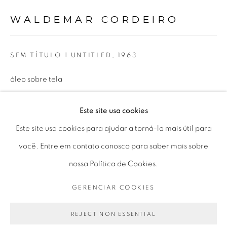
WALDEMAR CORDEIRO
Horário de funcionamento:
Seg 10 às 18h
SEM TÍTULO | UNTITLED
,
1963
Ter a Sex 10 às 19h
Sáb 11 às 17h
óleo sobre tela
oil on canvas
Este site usa cookies
24,3 x 31,7 cm
Este site usa cookies para ajudar a torná-lo mais útil para
Go
9.57 x 12.48 in
você. Entre em contato conosco para saber mais sobre
nossa Política de Cookies.
ENQUIRE
GERENCIAR COOKIES
FURTHER IMAGES
PRIVACY POLICY
GERENCIAR COOKIES
(View a larger image of thumbnail 1 )
, currently selected.
, currently selected.
, currently selected.
(View a larger image of thumbnail 2 )
(View a larger image of thumbnail 3 )
(View a larger image of thu
COPYRIGHT © 2026 LUCIANA BRITO GALERIA
REJECT NON ESSENTIAL