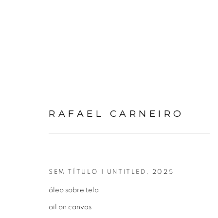
RAFAEL CARNEIRO
SEM TÍTULO | UNTITLED
,
2025
óleo sobre tela
oil on canvas
Avenida Nove de Julho, 5162
info@luciana