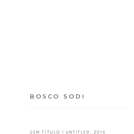
ARTWORKS
BOSCO SODI
Avenida Nove de Julho, 5162
info@luciana
SEM TÍTULO | UNTITLED
,
2016