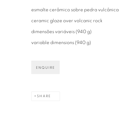
01406-200 – São Paulo, SP – Brazil
+55 11 9 340
esmalte cerâmico sobre pedra vulcânica
ceramic glaze over volcanic rock
dimensões variáveis (940 g)
variable dimensions (940 g)
PRIVACY POLICY
MANAGE COOKIES
COPYRIGHT © 2026 LUCIANA BRITO GALERIA
S
ENQUIRE
SHARE