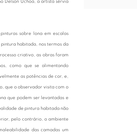
o Delson Uchôa, a artista sérvia
pinturas sobre lona em escalas
pintura habitada, nos termos da
rocesso criativo, as obras foram
anos, como que se alimentando
elmente as potências de cor, e,
ão, que o observador visita com o
ona que podem ser levantadas e
ualidade de pintura habitada não
rior, pelo contrário, o ambiente
a maleabilidade das camadas um