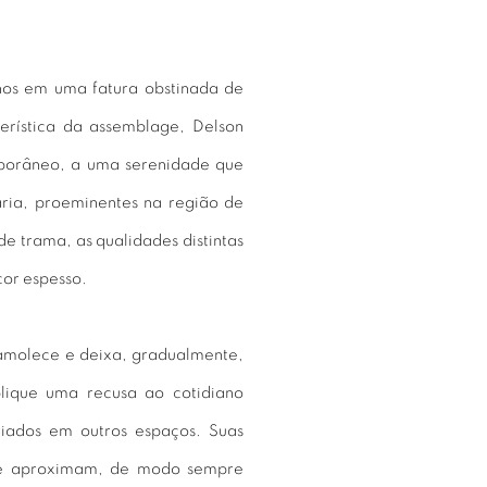
anos em uma fatura obstinada de
erística da assemblage, Delson
porâneo, a uma serenidade que
aria, proeminentes na região de
 trama, as qualidades distintas
cor espesso.
a amolece e deixa, gradualmente,
plique uma recusa ao cotidiano
riados em outros espaços. Suas
m e aproximam, de modo sempre