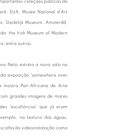
importantes coleções públicas do
rk, EUA; Musée National d’Art
a; Stedelijk Museum, Amsterdã,
da; the Irish Museum of Modern
a, entre outras.
avo Neto estréia a nova sala no
 da exposição “somewhere over
a mostra Pan-Africana de Arte
 com grandes imagens de mares
es “escultóricas” que já eram
exemplo, na textura das águas,
escolha da videoinstalação como