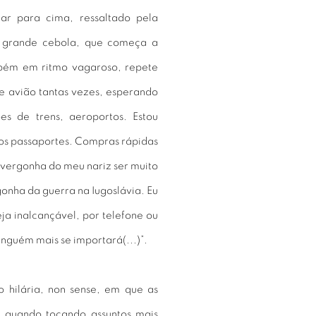
r para cima, ressaltado pela
a grande cebola, que começa a
mbém em ritmo vagaroso, repete
e avião tantas vezes, esperando
es de trens, aeroportos. Estou
 os passaportes. Compras rápidas
 vergonha do meu nariz ser muito
onha da guerra na Iugoslávia. Eu
ja inalcançável, por telefone ou
ninguém mais se importará(...)”.
 hilária, non sense, em que as
o quando tocando assuntos mais