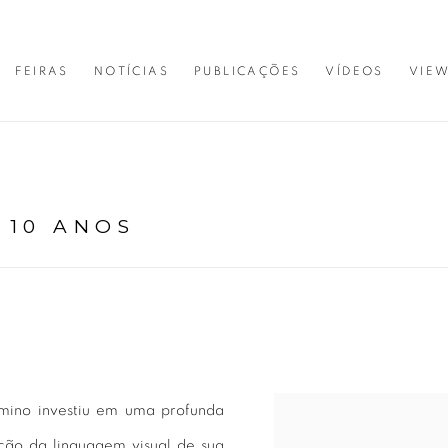
FEIRAS
NOTÍCIAS
PUBLICAÇÕES
VÍDEOS
VIE
 10 ANOS
imino investiu em uma profunda
ção da linguagem visual de sua