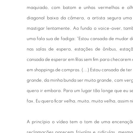
maquiado, com batom e unhas vermelhas e olha
diagonal baixa da câmera, a artista segura um
mastigar lentamente. Ao fundo o voice-over, ta
uma fala sua de fadiga: “Estou cansada de mudar d
nas salas de espera, estações de ônibus, estaçõ
cansada de esperar em filas sem fim para checarem
em shoppings de compras. (...) Estou cansada de ter
grande, da minha bunda ser muito grande, com verg
quero ir embora. Para um lugar tão longe que eu se
fax. Eu quero ficar velha, muito, muito velha, assim 
A princípio o vídeo tem o tom de uma encenação
reclamações parecem frívolas e ridículas, mesm