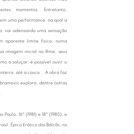
stes momentos. Entretanto,
 sim uma performance, na qual a
ua, vai adensando uma sensação
m aparente limite físico, numa
a imagem inicial no filme; seus
o a soluçar; é possível ouvir o
teira, até a casca... A obra faz
bramovic explora, dentre outras
.
Paulo, 16ª (1981) e 18ª (1985), e
asil, Épico Erótico dos Bálcãs, no