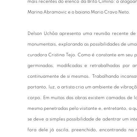
mais recentes do elenco da Brito Cimino: o alagoan
Marina Abramovic e o baiano Mario Cravo Neto.
Delson Uchôa apresenta uma reunião recente de 
monumentais, explorando as possibilidades de uma 
curadora Cristina Tejo. Como é constante em seu p
germinadas, modificadas e retrabalhadas por 
continuamente de si mesmas. Trabalhando incansav
portanto, luz, o artista cria um ambiente de vibraç
corpo. Em muitas das obras existem camadas de l
mesmo penetradas pelo visitante e, entretanto, a q
se deve a simples possibilidade de adentrar um inte
fora dele já oscila, preenchido, encontrando n