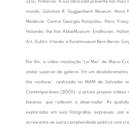
SESC Pinheiros. A sua obra está presente nas mais 
mundo: Solomon R. Guggenheim Museum, Nova Yo
Moderne, Centre Georges Pompidou, Paris, Franç
Holanda; the Van AbbeMuseum, Eindhoven, Hollan
Art, Dublin, Irlanda; e Kunstmuseum Bern,Berna, Suíç
Por fim, a vídeo-instalação “La Mer” de Mario Cr
andar superior da galeria. Em um desdobramento
the rainbow”, realizada no MAM de Salvador n
Contemporânea (2005), o artista projeta vídeos
baianos, que rodeiam o observador. Às qualidad
exploradas em suas fotografias, expressas, por 
acrescenta-se outra complexidade poética com a 