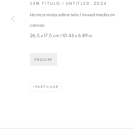
SEM TÍTULO | UNTITLED
,
2024
técnica mista sobre tela | mixed media on
canvas
26,5 x 17,5 cm | 10.43 x 6.89 in
Avenida Nove de Julho, 5162
info@luciana
01406-200 – São Paulo, SP – Brasil
+55 11 9 340
ENQUIRE
PARTILHAR
PRIVACY POLICY
GERENCIAR COOKIES
COPYRIGHT © 2026 LUCIANA BRITO GALERIA
S