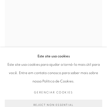
Horário de funcionamento:
Seg 10 às 18h
Ter a Sex 10 às 19h
Sáb 11 às 17h
Este site usa cookies
Go
LILIANA PORTER
Este site usa cookies para ajudar a torná-lo mais útil para
você. Entre em contato conosco para saber mais sobre
“THE TASK (HOLES)”
,
2024
nossa Política de Cookies.
PRIVACY POLICY
GERENCIAR COOKIES
madeira e resina
GERENCIAR COOKIES
COPYRIGHT © 2026 LUCIANA BRITO GALERIA
wood and resin
SITE PRODUZIDO POR ARTLOGIC
REJECT NON ESSENTIAL