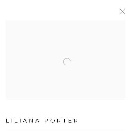
LILIANA PORTER | OTROS
CUENTOS INCONCLUSOS
29 MARÇO - 24 MAIO 2025
Open a larger version of the fol
Avenida Nove de Julho, 5162
01406-200 – São Paulo, SP – Brasil
info@lucianabritogaleria.com.br
LILIANA PORTER
+55 11 9 3403 6924