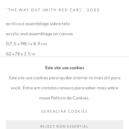
“THE WAY OUT (WITH RED CAR)”
,
2022
Horário de funcionamento:
Seg 10 às 18h
acrílica e assemblage sobre tela
Ter a Sex 10 às 19h
acrylic and assemblage on canvas
Sáb 11 às 17h
157,5 x 198,1 x 8,9 cm
62 x 78 x 3.5 in
Este site usa cookies
Go
ENQUIRE
Este site usa cookies para ajudar a torná-lo mais útil para
FURTHER IMAGES
você. Entre em contato conosco para saber mais sobre
(View a larger image of thumbnail 1 )
, currently selected.
, currently selected.
, currently selected.
(View a larger image of thumbnail 2 )
nossa Política de Cookies.
PRIVACY POLICY
GERENCIAR COOKIES
GERENCIAR COOKIES
COPYRIGHT © 2026 LUCIANA BRITO GALERIA
SITE PRODUZIDO POR ARTLOGIC
REJECT NON ESSENTIAL