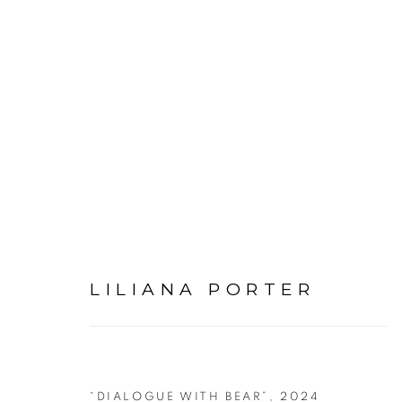
LILIANA PORTER | OT
LILIANA PORTER
29 MARÇO - 24 MAIO 2025
“DIALOGUE WITH BEAR”
,
2024