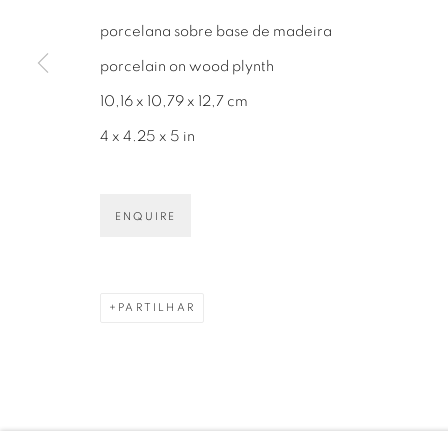
porcelana sobre base de madeira
porcelain on wood plynth
10,16 x 10,79 x 12,7 cm
Avenida Nove de Julho, 5162
info@luciana
4 x 4.25 x 5 in
01406-200 – São Paulo, SP – Brasil
+55 11 9 340
ENQUIRE
PARTILHAR
PRIVACY POLICY
GERENCIAR COOKIES
COPYRIGHT © 2026 LUCIANA BRITO GALERIA
S