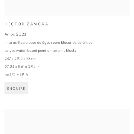
HÉCTOR ZAMORA
Amor
,
2023
tinta acrílica a base de água sobre blocos de cerâmica
acrylic water-based paint on ceramic blocks
247 x 29,5 x 10 cm
97.24 x 11.61 x 3.94 in
ed 1/2 + 1 P.A.
ENQUIRE