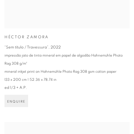
HÉCTOR ZAMORA
“Sem título / Travessura”
,
2022
impressão jato de tinta mineral em papel de algodão Hahnemühle Photo
Rag 308 g/m²
mineral inkjet print on Hahnemühle Photo Rag 308 gsm cotton paper
133 x 200 cm | 52.36 x 78.74 in
ed 1/3 + A.P.
ENQUIRE