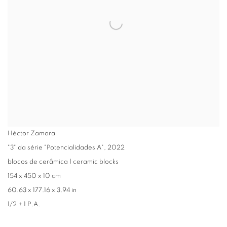
Héctor Zamora
"3" da série "Potencialidades A"
,
2022
blocos de cerâmica | ceramic blocks
154 x 450 x 10 cm
60.63 x 177.16 x 3.94 in
1/2 + 1 P.A.