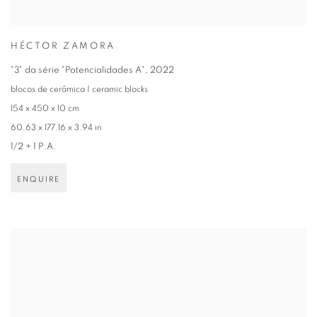
HÉCTOR ZAMORA
"3" da série "Potencialidades A"
,
2022
blocos de cerâmica | ceramic blocks
154 x 450 x 10 cm
60.63 x 177.16 x 3.94 in
1/2 + 1 P.A.
ENQUIRE