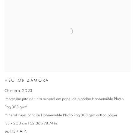
HÉCTOR ZAMORA
Chimera
,
2023
impressão jato de tinta mineral em papel de algodão Hahnemühle Photo
Rag 308 g/m²
mineral inkjet print on Hahnemühle Photo Rag 308 gsm cotton paper
133 x 200 cm | 52.36 x 78.74 in
ed 1/3 + A.P.