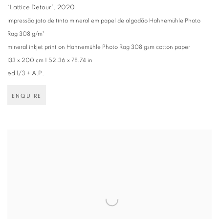
“Lattice Detour”
,
2020
impressão jato de tinta mineral em papel de algodão Hahnemühle Photo
Rag 308 g/m²
mineral inkjet print on Hahnemühle Photo Rag 308 gsm cotton paper
133 x 200 cm | 52.36 x 78.74 in
ed 1/3 + A.P.
ENQUIRE