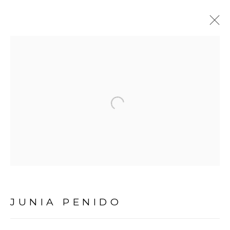
INVERNO DENTRO DO
BOSQUE
:
CURADORIA FERNANDO MOTA
Open a larger version of the fol
4 JULHO - 8 AGOSTO 2026
Avenida Nove de Julho, 5162
01406-200 – São Paulo, SP – Brasil
JUNIA PENIDO
info@lucianabritogaleria.com.br