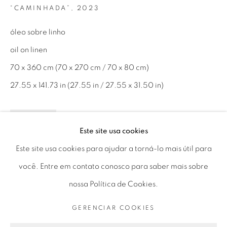
+55 11 9 3403 6924
“CAMINHADA”
,
2023
Horário de funcionamento:
óleo sobre linho
Seg 10 às 18h
oil on linen
Ter a Sex 10 às 19h
70 x 360 cm (70 x 270 cm / 70 x 80 cm)
Sáb 11 às 17h
27.55 x 141.73 in (27.55 in / 27.55 x 31.50 in)
ENQUIRE
Este site usa cookies
Go
FURTHER IMAGES
Este site usa cookies para ajudar a torná-lo mais útil para
(View a larger image of thumbnail 1 )
, currently selected.
, currently selected.
, currently selected.
(View a larger image of thumbnail 2 )
(View a larger image of thumbnail 3 )
você. Entre em contato conosco para saber mais sobre
nossa Política de Cookies.
PRIVACY POLICY
GERENCIAR COOKIES
GERENCIAR COOKIES
COPYRIGHT © 2026 LUCIANA BRITO GALERIA