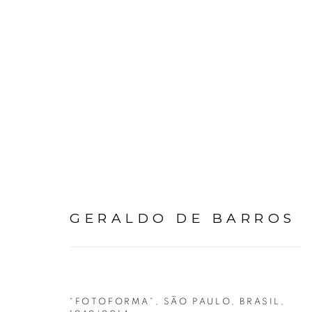
VINTAGE FOTOGRAFIA
GERALDO DE BARROS
19 AGOSTO - 25 SETEMBRO 2023
“FOTOFORMA”, SÃO PAULO, BRASIL
,