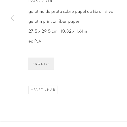
1949/2014
gelatina de prata sobre papel de fibra | silver
gelatin print on fiber paper
27,5 x 29,5 cm | 10.82 x 11.61 in
Avenida Nove de Julho, 5162
info@luciana
ed P.A.
01406-200 – São Paulo, SP – Brasil
+55 11 9 340
ENQUIRE
PRIVACY POLICY
GERENCIAR COOKIES
PARTILHAR
COPYRIGHT © 2026 LUCIANA BRITO GALERIA
S