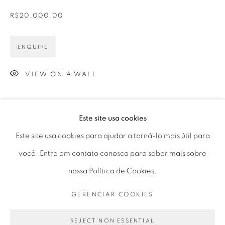
R$20,000.00
Horário de funcionamento:
Seg 10 às 18h
ENQUIRE
Ter a Sex 10 às 19h
Sáb 11 às 17h
VIEW ON A WALL
PARTILHAR
Este site usa cookies
Go
Este site usa cookies para ajudar a torná-lo mais útil para
você. Entre em contato conosco para saber mais sobre
nossa Política de Cookies.
PRIVACY POLICY
GERENCIAR COOKIES
GERENCIAR COOKIES
COPYRIGHT © 2026 LUCIANA BRITO GALERIA
SITE PRODUZIDO POR ARTLOGIC
REJECT NON ESSENTIAL