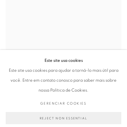
Horário de funcionamento:
Seg 10 às 18h
Ter a Sex 10 às 19h
Sáb 11 às 17h
Este site usa cookies
Go
Este site usa cookies para ajudar a torná-lo mais útil para
GERALDO DE BARROS
você. Entre em contato conosco para saber mais sobre
nossa Política de Cookies.
PRIVACY POLICY
GERENCIAR COOKIES
SEM TÍTULO, CARCASSONNE, FRANÇA
,
GERENCIAR COOKIES
1951/1977
COPYRIGHT © 2026 LUCIANA BRITO GALERIA
Gelatina e prata | Silver gelatin print
SITE PRODUZIDO POR ARTLOGIC
REJECT NON ESSENTIAL