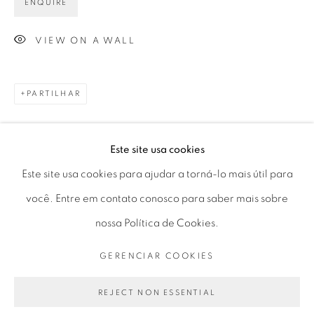
ENQUIRE
Horário de funcionamento:
Seg 10 às 18h
VIEW ON A WALL
Ter a Sex 10 às 19h
Sáb 11 às 17h
PARTILHAR
Este site usa cookies
Go
Este site usa cookies para ajudar a torná-lo mais útil para
você. Entre em contato conosco para saber mais sobre
nossa Política de Cookies.
PRIVACY POLICY
GERENCIAR COOKIES
GERENCIAR COOKIES
COPYRIGHT © 2026 LUCIANA BRITO GALERIA
SITE PRODUZIDO POR ARTLOGIC
REJECT NON ESSENTIAL