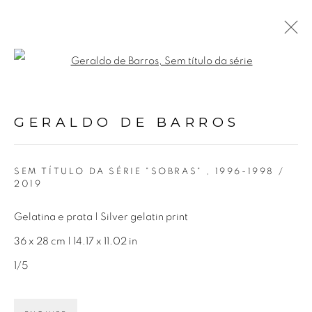
Open a larger version of the fol
GERALDO DE BARROS
GERALDO DE BARROS
14 AGOSTO - 2 OUTUBRO 2021
SEM TÍTULO DA SÉRIE "SOBRAS"
,
1996-1998 /
2019
Avenida Nove de Julho, 5162
Gelatina e prata | Silver gelatin print
01406-200 – São Paulo, SP – Brasil
36 x 28 cm | 14.17 x 11.02 in
info@lucianabritogaleria.com.br
1/5
+55 11 9 3403 6924