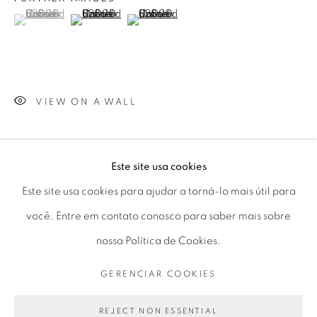
(View a larger image of thumbnail 1 )
, currently selected.
, currently selected.
, currently selected.
(View a larger image of thumbnail 2 )
(View a larger image of thumbnail 3 )
Horário de funcionamento:
Seg 10 às 18h
Ter a Sex 10 às 19h
Sáb 11 às 17h
VIEW ON A WALL
PARTILHAR
Este site usa cookies
Go
Este site usa cookies para ajudar a torná-lo mais útil para
você. Entre em contato conosco para saber mais sobre
nossa Política de Cookies.
PRIVACY POLICY
GERENCIAR COOKIES
GERENCIAR COOKIES
COPYRIGHT © 2026 LUCIANA BRITO GALERIA
SITE PRODUZIDO POR ARTLOGIC
REJECT NON ESSENTIAL