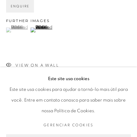
+55 11 9 3403 6924
ENQUIRE
Horário de funcionamento:
FURTHER IMAGES
(View a larger image of thumbnail 1 )
, currently selected.
, currently selected.
, currently selected.
(View a larger image of thumbnail 2 )
Seg 10 às 18h
Ter a Sex 10 às 19h
Sáb 11 às 17h
VIEW ON A WALL
Este site usa cookies
Go
PARTILHAR
Este site usa cookies para ajudar a torná-lo mais útil para
você. Entre em contato conosco para saber mais sobre
nossa Política de Cookies.
PRIVACY POLICY
GERENCIAR COOKIES
GERENCIAR COOKIES
COPYRIGHT © 2026 LUCIANA BRITO GALERIA