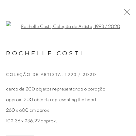
Open a larger version of the fol
ART MUST BE BEAUTIFUL,
ARTIST MUST BE
BEAUTIFUL
ROCHELLE COSTI
14 OUTUBRO - 19 DEZEMBRO 2020
COLEÇÃO DE ARTISTA
,
1993 / 2020
cerca de 200 objetos representando o coração
Avenida Nove de Julho, 5162
approx. 200 objects representing the heart
01406-200 – São Paulo, SP – Brasil
260 x 600 cm aprox.
102.36 x 236.22 approx.
info@lucianabritogaleria.com.br