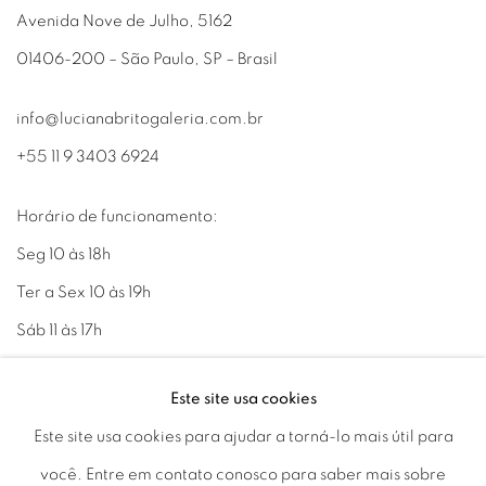
Avenida Nove de Julho, 5162
01406-200 – São Paulo, SP – Brasil
info@lucianabritogaleria.com.br
+55 11 9 3403 6924
Horário de funcionamento:
Seg 10 às 18h
Ter a Sex 10 às 19h
Sáb 11 às 17h
Este site usa cookies
Este site usa cookies para ajudar a torná-lo mais útil para
Go
você. Entre em contato conosco para saber mais sobre