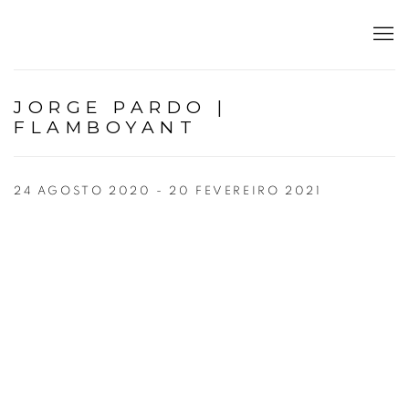
JORGE PARDO |
FLAMBOYANT
24 AGOSTO 2020 - 20 FEVEREIRO 2021
p:
Open a larger version of the following image in a popup: