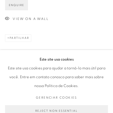
ENQUIRE
Horário de funcionamento:
Seg 10 às 18h
VIEW ON A WALL
Ter a Sex 10 às 19h
Sáb 11 às 17h
PARTILHAR
Este site usa cookies
Go
Este site usa cookies para ajudar a torná-lo mais útil para
você. Entre em contato conosco para saber mais sobre
nossa Política de Cookies.
PRIVACY POLICY
GERENCIAR COOKIES
GERENCIAR COOKIES
COPYRIGHT © 2026 LUCIANA BRITO GALERIA
SITE PRODUZIDO POR ARTLOGIC
REJECT NON ESSENTIAL