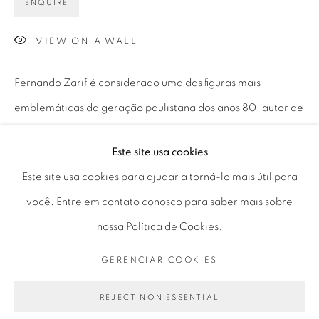
ENQUIRE
Horário de funcionamento:
Seg 10 às 18h
VIEW ON A WALL
Ter a Sex 10 às 19h
Fernando Zarif é considerado uma das figuras mais
Sáb 11 às 17h
emblemáticas da geração paulistana dos anos 80, autor de
uma vasta produção, onde estabeleceu uma linguagem
Este site usa cookies
Go
autêntica e independente. A partir da...
Este site usa cookies para ajudar a torná-lo mais útil para
LEIA MAIS
você. Entre em contato conosco para saber mais sobre
nossa Política de Cookies.
PRIVACY POLICY
GERENCIAR COOKIES
PARTILHAR
GERENCIAR COOKIES
COPYRIGHT © 2026 LUCIANA BRITO GALERIA
SITE PRODUZIDO POR ARTLOGIC
REJECT NON ESSENTIAL