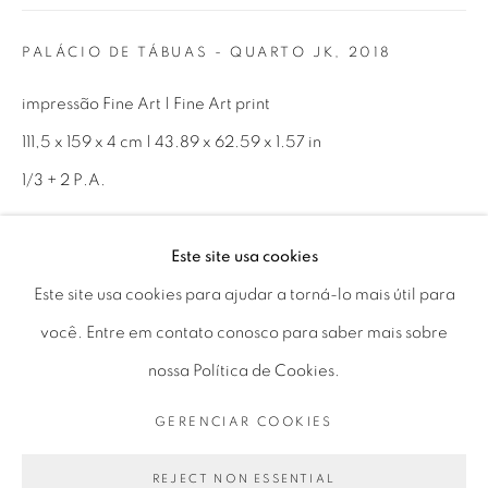
Horário de funcionamento:
PALÁCIO DE TÁBUAS - QUARTO JK
,
2018
Seg 10 às 18h
impressão Fine Art | Fine Art print
Ter a Sex 10 às 19h
111,5 x 159 x 4 cm | 43.89 x 62.59 x 1.57 in
Sáb 11 às 17h
1/3 + 2 P.A.
Este site usa cookies
ENQUIRE
Go
Este site usa cookies para ajudar a torná-lo mais útil para
você. Entre em contato conosco para saber mais sobre
PARTILHAR
nossa Política de Cookies.
PRIVACY POLICY
GERENCIAR COOKIES
GERENCIAR COOKIES
COPYRIGHT © 2026 LUCIANA BRITO GALERIA
SITE PRODUZIDO POR ARTLOGIC
REJECT NON ESSENTIAL