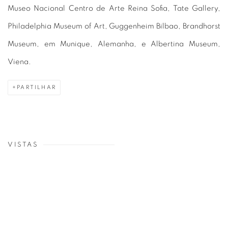
Museo Nacional Centro de Arte Reina Sofia, Tate Gallery,
Philadelphia Museum of Art, Guggenheim Bilbao, Brandhorst
Museum, em Munique, Alemanha, e Albertina Museum,
Viena.
PARTILHAR
VISTAS
in a popup:
Open a larger version of the following image in a popup:
Op