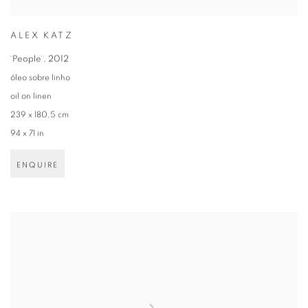
ALEX KATZ
¨People¨
,
2012
óleo sobre linho
oil on linen
239 x 180,5 cm
94 x 71 in
ENQUIRE