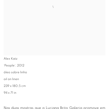
Alex Katz
¨People¨
,
2012
óleo sobre linho
oil on linen
239 x 180,5 cm
94 x 71 in
Nas duas mostras que a Luciana Brito Galeria promove em