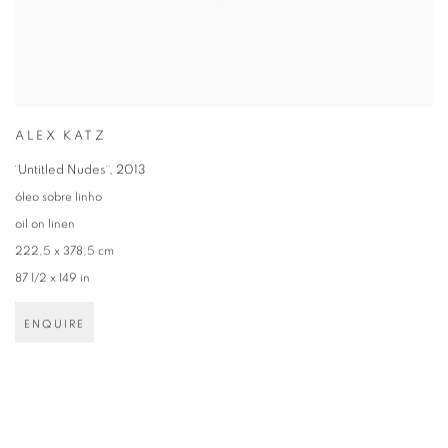
ALEX KATZ
¨Untitled Nudes¨
,
2013
óleo sobre linho
oil on linen
222,5 x 378,5 cm
87 1/2 x 149 in
ENQUIRE