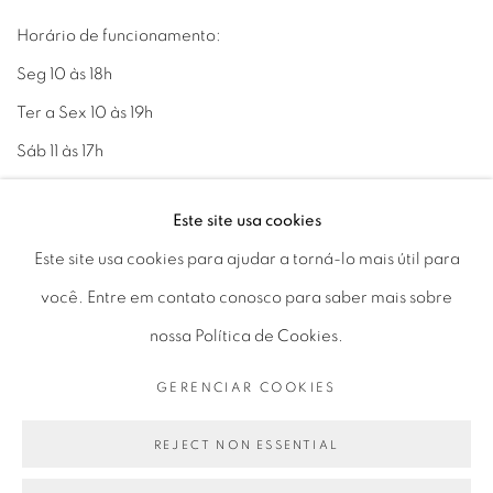
Horário de funcionamento:
Seg 10 às 18h
Ter a Sex 10 às 19h
Sáb 11 às 17h
Este site usa cookies
Este site usa cookies para ajudar a torná-lo mais útil para
Go
você. Entre em contato conosco para saber mais sobre
nossa Política de Cookies.
GERENCIAR COOKIES
PRIVACY POLICY
GERENCIAR COOKIES
COPYRIGHT © 2026 LUCIANA BRITO GALERIA
REJECT NON ESSENTIAL
SITE PRODUZIDO POR ARTLOGIC