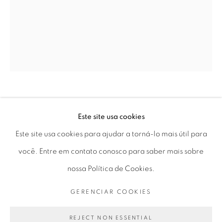
Horário de funcionamento:
Seg 10 às 18h
Ter a Sex 10 às 19h
Sáb 11 às 17h
RAPHAËL ZARKA
Este site usa cookies
Go
Este site usa cookies para ajudar a torná-lo mais útil para
“GNOMONIC WOODS #32”
,
2023
você. Entre em contato conosco para saber mais sobre
tinta sobre papel sobre compensado pintado
nossa Política de Cookies.
paint on paper on painted plywood
PRIVACY POLICY
GERENCIAR COOKIES
GERENCIAR COOKIES
41,6 x 29,3 x 3 cm
COPYRIGHT © 2026 LUCIANA BRITO GALERIA
16.57 x 11.53 x 1.18 in
SITE PRODUZIDO POR ARTLOGIC
REJECT NON ESSENTIAL