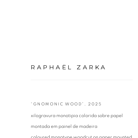
RAPHAËL ZARKA
RAPHAEL ZARKA | GN
“GNOMONIC WOOD”
,
2025
14 JUNHO - 2 AGOSTO 2025
xilogravura monotipia colorida sobre papel
montada em painel de madeira
coloured monotype woodcut on paper mounted