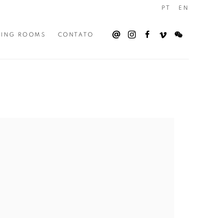
PT
EN
WING ROOMS
CONTATO
the following image in a popup: