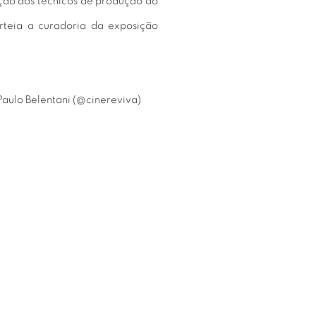
ção dos técnicos de produção do
orteia a curadoria da exposição
aulo Belentani (@cinereviva)