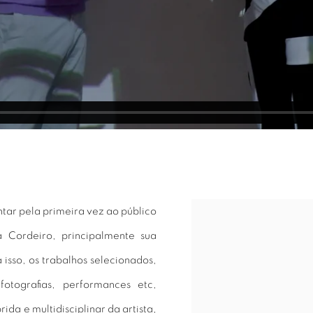
tar pela primeira vez ao público
Open a larger version of 
a Cordeiro, principalmente sua
 isso, os trabalhos selecionados,
fotografias, performances etc,
ida e multidisciplinar da artista,