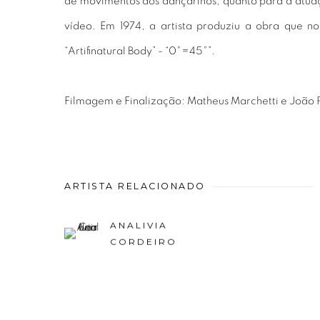
de movimentos dos dançarinos, quanto para a atua
vídeo. Em 1974, a artista produziu a obra que n
“Artifinatural Body” - “0°=45°”.
Filmagem e Finalização: Matheus Marchetti e João P
ARTISTA RELACIONADO
ANALIVIA
CORDEIRO