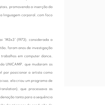
gitais, promovendo a inserção da
 da linguagem corporal, com foco
oi “M3x3” (1973), considerada a
ntão, foram anos de investigação
de trabalhos em computer dance,
o da UNICAMP, que mudaram os
 por posicionar a artista como
ra isso, ela criou um programa de
anslation), que processava as
rdenação tanto para a sequência