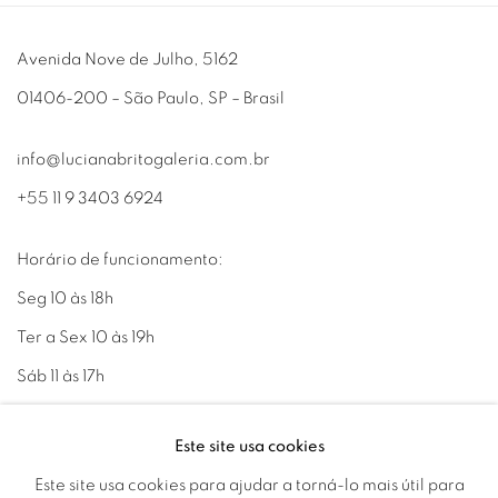
Avenida Nove de Julho, 5162
01406-200 – São Paulo, SP – Brasil
info@lucianabritogaleria.com.br
+55 11 9 3403 6924
Horário de funcionamento:
Seg 10 às 18h
Ter a Sex 10 às 19h
Sáb 11 às 17h
Este site usa cookies
Este site usa cookies para ajudar a torná-lo mais útil para
Go