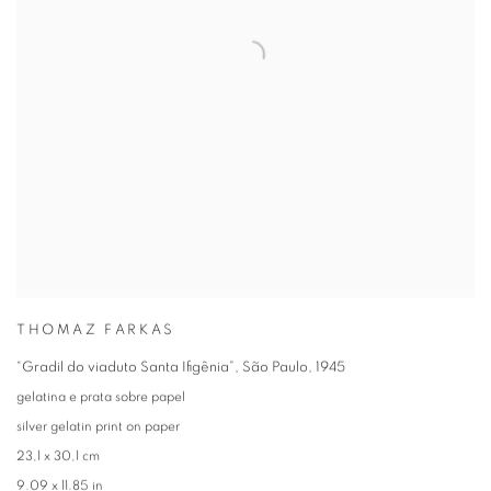
THOMAZ FARKAS
“Gradil do viaduto Santa Ifigênia”
,
São Paulo
,
1945
gelatina e prata sobre papel
silver gelatin print on paper
23,1 x 30,1 cm
9.09 x 11.85 in