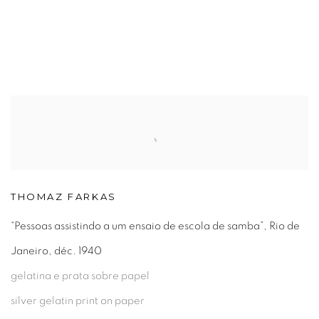
pup).
details about this item in a popup).
(View more details about this item in a popup).
(View more detai
THOMAZ FARKAS
“Pessoas assistindo a um ensaio de escola de samba”, Rio de
Janeiro, déc. 1940
gelatina e prata sobre papel
silver gelatin print on paper