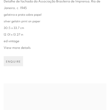
Detalhe de fachada da Associação Brasileira de Imprensa
,
Rio de
Janeiro
,
c. 1945
gelatina e prata sobre papel
silver gelatin print on paper
30,5 x 33,7 cm
12.01 x 13.27 in
ed vintage
View more details
ENQUIRE