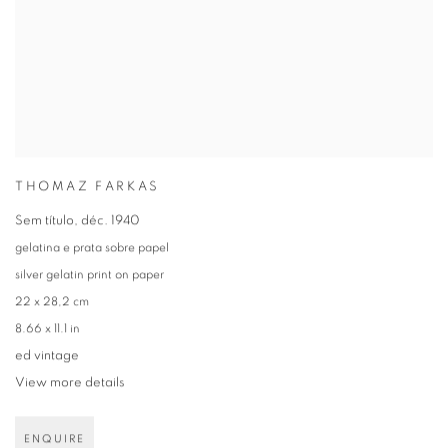
THOMAZ FARKAS
Sem título
,
déc. 1940
gelatina e prata sobre papel
silver gelatin print on paper
22 x 28,2 cm
8.66 x 11.1 in
ed vintage
View more details
ENQUIRE