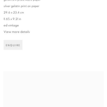
silver gelatin print on paper
29,6 x 23,4 cm
11.65 x 9.21 in
ed vintage
View more details
ENQUIRE