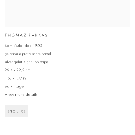
THOMAZ FARKAS
Sem título
,
déc. 1940
gelatina e prata sobre papel
silver gelatin print on paper
29,4 x 29,9 cm
11.57 x 11.77 in
ed vintage
View more details
ENQUIRE