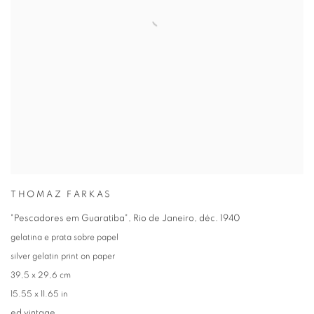
THOMAZ FARKAS
"Pescadores em Guaratiba"
,
Rio de Janeiro
,
déc. 1940
gelatina e prata sobre papel
silver gelatin print on paper
39,5 x 29,6 cm
15.55 x 11.65 in
ed vintage