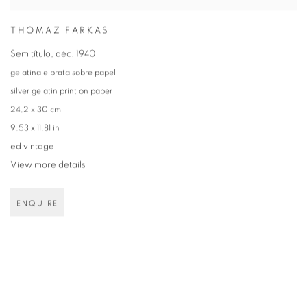
THOMAZ FARKAS
Sem título
,
déc. 1940
gelatina e prata sobre papel
silver gelatin print on paper
24,2 x 30 cm
9.53 x 11.81 in
ed vintage
View more details
ENQUIRE