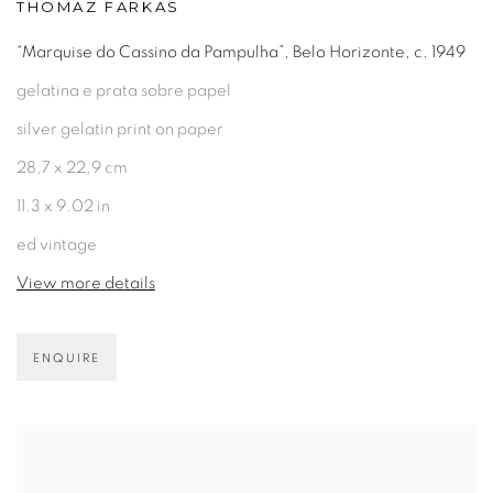
THOMAZ FARKAS
“Marquise do Cassino da Pampulha”, Belo Horizonte, c. 1949
gelatina e prata sobre papel
silver gelatin print on paper
28,7 x 22,9 cm
11.3 x 9.02 in
ed vintage
View more details
ENQUIRE