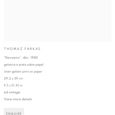
THOMAZ FARKAS
“Nevoeiro”
,
déc. 1940
gelatina e prata sobre papel
silver gelatin print on paper
29,2 x 39 cm
11.5 x 15.35 in
ed vintage
View more details
ENQUIRE