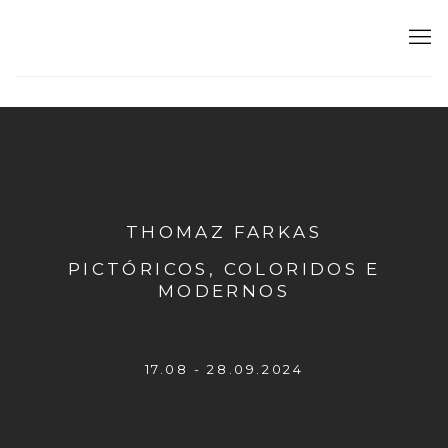
THOMAZ FARKAS
:
PICTÓRICOS, CO
17 AGOSTO - 28 SETEMBRO 2024
THOMAZ FARKAS
PICTÓRICOS, COLORIDOS E
MODERNOS
17.08 - 28.09.2024