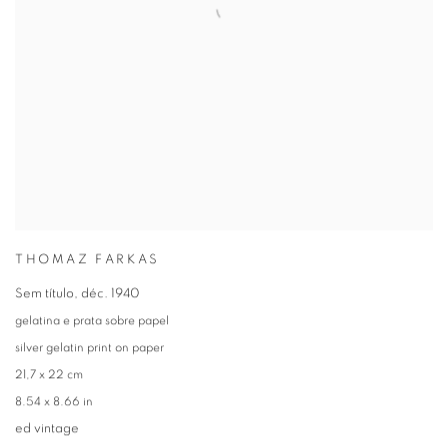
THOMAZ FARKAS
Sem título
,
déc. 1940
gelatina e prata sobre papel
silver gelatin print on paper
21,7 x 22 cm
8.54 x 8.66 in
ed vintage