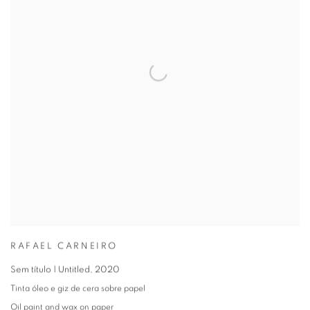
RAFAEL CARNEIRO
Sem título | Untitled
,
2020
Tinta óleo e giz de cera sobre papel
Oil paint and wax on paper