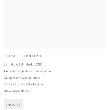
RAFAEL CARNEIRO
Sem título | Untitled
,
2020
Tinta óleo e giz de cera sobre papel
Oil paint and wax on paper
29,7 x 42 cm | 11.69 x 16.54 in
View more details
ENQUIRE