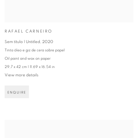
RAFAEL CARNEIRO
Sem título | Untitled
,
2020
Tinta óleo e giz de cera sobre papel
Oil paint and wax on paper
29,7 x 42 cm | 11.69 x 16.54 in
View more details
ENQUIRE