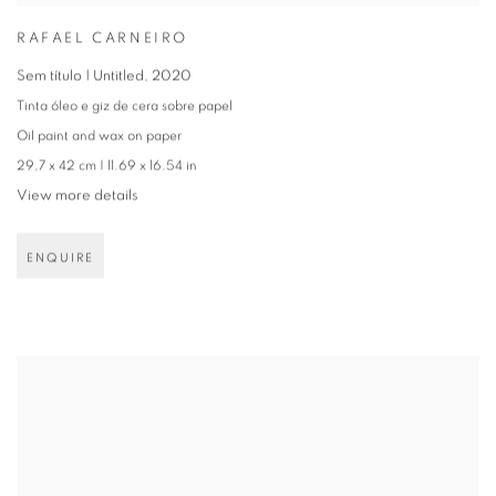
RAFAEL CARNEIRO
Sem título | Untitled
,
2020
Tinta óleo e giz de cera sobre papel
Oil paint and wax on paper
29,7 x 42 cm | 11.69 x 16.54 in
View more details
ENQUIRE