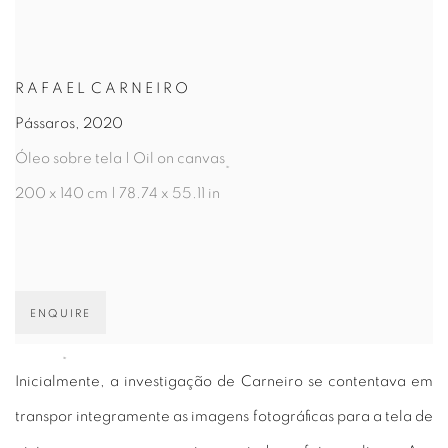
R A F A E L C A R N E I R O
Pássaros, 2020
Óleo sobre tela | Oil on canvas
200 x 140 cm | 78.74 x 55.11 in
ENQUIRE
Inicialmente, a investigação de Carneiro se contentava em
transpor integramente as imagens fotográficas para a tela de