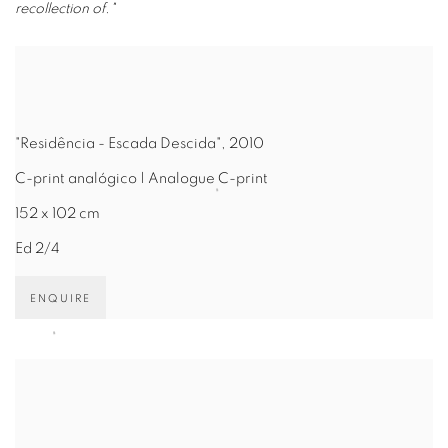
recollection of."
"Residência - Escada Descida", 2010
C-print analógico | Analogue C-print
152 x 102 cm
Ed 2/4
ENQUIRE