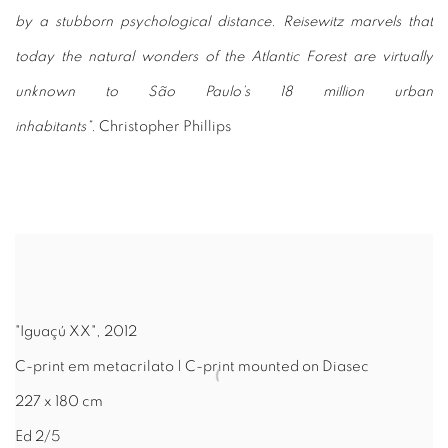
by a stubborn psychological distance. Reisewitz marvels that
today the natural wonders of the Atlantic Forest are virtually
unknown to São Paulo’s 18 million urban
inhabitants”.
Christopher Phillips
"Iguaçú XX", 2012
C-print em metacrilato | C-print mounted on Diasec
227 x 180 cm
Ed 2/5