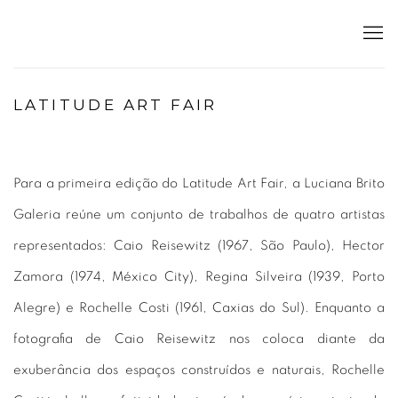
LATITUDE ART FAIR 2020
:
LATITUDE ART FAIR
EN
Para a primeira edição do Latitude Art Fair, a Luciana Brito
24 - 27 SETEMBRO 2020
Galeria reúne um conjunto de trabalhos de quatro artistas
representados: Caio Reisewitz (1967, São Paulo), Hector
Zamora (1974, México City), Regina Silveira (1939, Porto
Alegre) e Rochelle Costi (1961, Caxias do Sul). Enquanto a
fotografia de Caio Reisewitz nos coloca diante da
exuberância dos espaços construídos e naturais, Rochelle