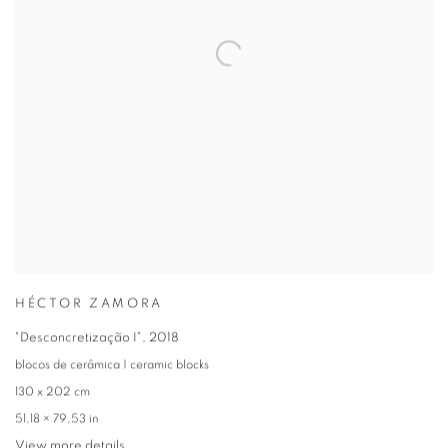
HÉCTOR ZAMORA
"Desconcretização I"
,
2018
blocos de cerâmica | ceramic blocks
130 x 202 cm
51,18 × 79,53 in
View more details