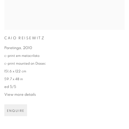
CAIO REISEWITZ
Paretinga
,
2010
c-print em metacrilato
c-print mounted on Diasec
151,6 x 122 cm
59.7 x 48 in
ed 5/5
View more details
ENQUIRE