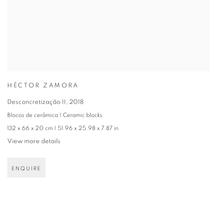
HÉCTOR ZAMORA
Desconcretização II
,
2018
Blocos de cerâmica | Ceramic blocks
132 x 66 x 20 cm | 51.96 x 25.98 x 7.87 in
View more details
ENQUIRE