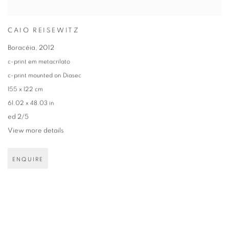
CAIO REISEWITZ
Boracéia
,
2012
c-print em metacrilato
c-print mounted on Diasec
155 x 122 cm
61.02 x 48.03 in
ed 2/5
View more details
ENQUIRE