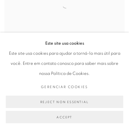
Este site usa cookies
Este site usa cookies para ajudar a torná-lo mais útil para
você. Entre em contato conosco para saber mais sobre
nossa Política de Cookies.
ROCHELLE COSTI
Residência - Quadro
,
2010
GERENCIAR COOKIES
C-print analógico | Analogue C-print
REJECT NON ESSENTIAL
53,4 x 41,3 cm
Ed 1/4
ACCEPT
View more details