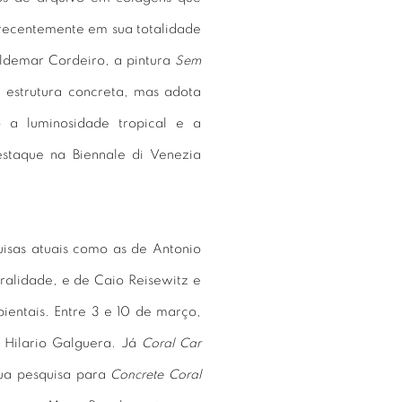
 recentemente em sua totalidade
aldemar Cordeiro, a pintura
Sem
 estrutura concreta, mas adota
 a luminosidade tropical e a
destaque na Biennale di Venezia
uisas atuais como as de Antonio
tralidade, e de Caio Reisewitz e
bientais. Entre 3 e 10 de março,
a Hilario Galguera. Já
Coral Car
ua pesquisa para
Concrete Coral