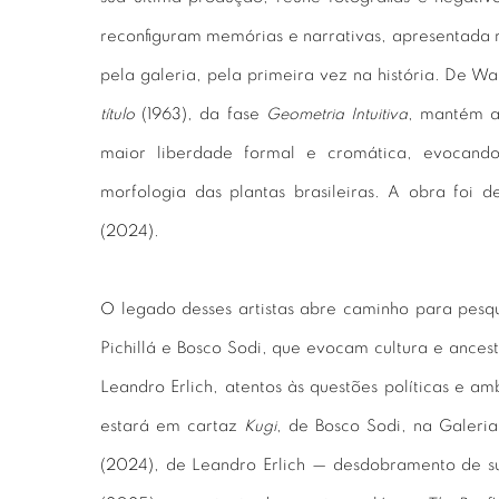
reconfiguram memórias e narrativas, apresentada
pela galeria, pela primeira vez na história. De W
título
(1963), da fase
Geometria Intuitiva
, mantém a
maior liberdade formal e cromática, evocando
morfologia das plantas brasileiras. A obra foi 
(2024).
O legado desses artistas abre caminho para pesq
Pichillá e Bosco Sodi, que evocam cultura e ances
Leandro Erlich, atentos às questões políticas e am
estará em cartaz
Kugi
, de Bosco Sodi, na Galeri
(2024), de Leandro Erlich — desdobramento de s