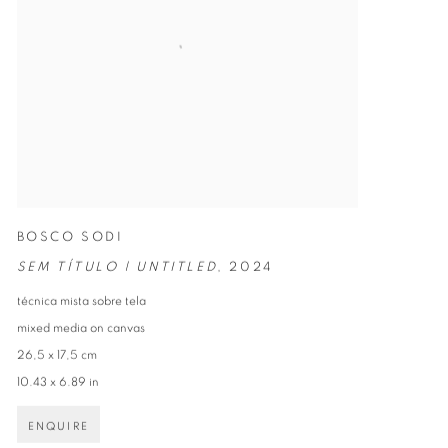
BOSCO SODI
SEM TÍTULO | UNTITLED
,
2024
técnica mista sobre tela
mixed media on canvas
26,5 x 17,5 cm
10.43 x 6.89 in
ENQUIRE