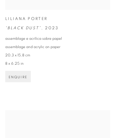
LILIANA PORTER
“BLACK DUST”
,
2023
assemblage e acrílica sobre papel
assemblage and acrylic on paper
20,3 x 15,8 cm
8 x 6.25 in
ENQUIRE