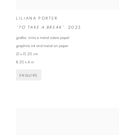
LILIANA PORTER
“TO TAKE A BREAK”
,
2023
grafite
,
tinta e metal sobre papel
graphite ink and metal on paper
21 x 15,25 cm
8.25 x 6 in
ENQUIRE