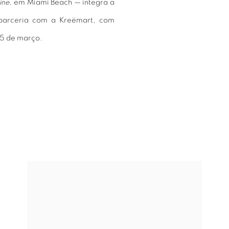
ine
, em Miami Beach — integra a
m parceria com a Kreëmart, com
 5 de março.