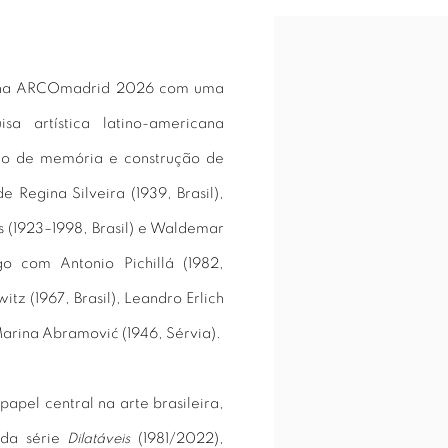
Open a larger version of 
ão na ARCOmadrid 2026 com uma
a artística latino-americana
ço de memória e construção de
e Regina Silveira (1939, Brasil),
s (1923–1998, Brasil) e Waldemar
ogo com Antonio Pichillá (1982,
tz (1967, Brasil), Leandro Erlich
 Marina Abramović (1946, Sérvia).
papel central na arte brasileira,
 da série
Dilatáveis
(1981/2022),