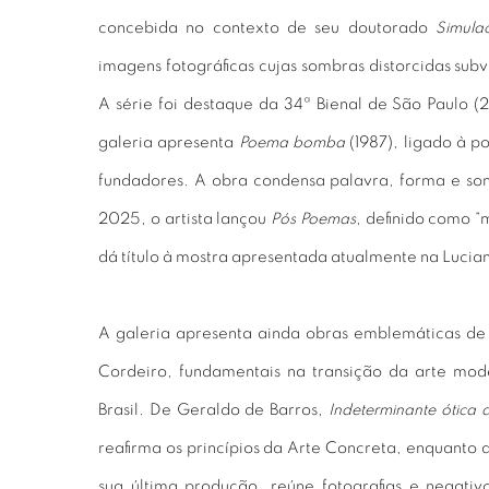
concebida no contexto de seu doutorado
Simula
imagens fotográficas cujas sombras distorcidas subv
A série foi destaque da 34ª Bienal de São Paulo 
galeria apresenta
Poema bomba
(1987), ligado à p
fundadores. A obra condensa palavra, forma e so
2025, o artista lançou
Pós Poemas
, definido como “
dá título à mostra apresentada atualmente na Lucian
A galeria apresenta ainda obras emblemáticas d
Cordeiro, fundamentais na transição da arte mo
Brasil. De Geraldo de Barros,
Indeterminante ótica 
reafirma os princípios da Arte Concreta, enquanto 
sua última produção, reúne fotografias e negati