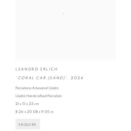
LEANDRO ERLICH
“CORAL CAR (SAND)”
,
2024
Porcelana Artesanal Lladró
Lladró Handcrafted Porcelain
21 x 51 x 23 cm
8.26 x 20.08 x 9.05 in
ENQUIRE