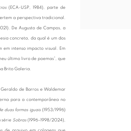
cros
(ECA-USP, 1984), parte de
ertem a perspectiva tradicional.
(2021). De Augusto de Campos, a
oesia concreta, da qual é um dos
m em intenso impacto visual. Em
meu último livro de poemas”, que
a Brito Galeria.
e Geraldo de Barros e Waldemar
derna para a contemporânea no
de duas formas iguais
(1953/1996)
a série
Sobras
(1996–1998/2024),
vos de arquivo em colagens que