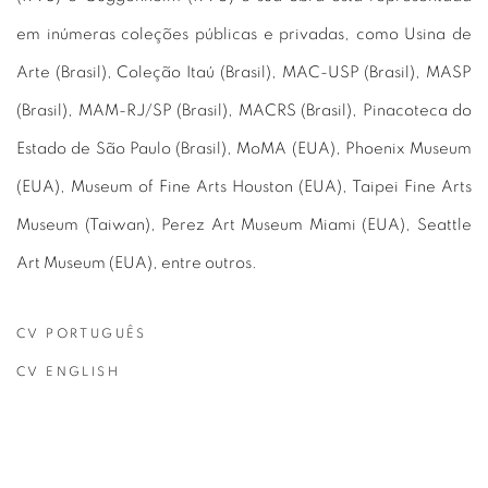
em inúmeras coleções públicas e privadas, como Usina de
Arte (Brasil), Coleção Itaú (Brasil), MAC-USP (Brasil), MASP
(Brasil), MAM-RJ/SP (Brasil), MACRS (Brasil), Pinacoteca do
Estado de São Paulo (Brasil), MoMA (EUA), Phoenix Museum
(EUA), Museum of Fine Arts Houston (EUA), Taipei Fine Arts
Museum (Taiwan), Perez Art Museum Miami (EUA), Seattle
Art Museum (EUA), entre outros.
CV PORTUGUÊS
(PDF, OPENS IN A NEW TAB.)
CV ENGLISH
(PDF, OPENS IN A NEW TAB.)