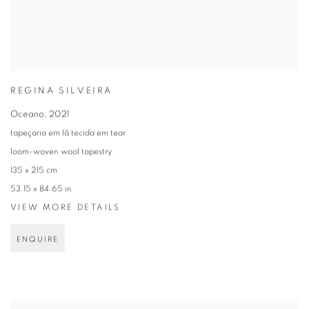
REGINA SILVEIRA
Oceano
,
2021
tapeçaria em lã tecida em tear
loom-woven wool tapestry
135 x 215 cm
53.15 x 84.65 in
VIEW MORE DETAILS
ENQUIRE