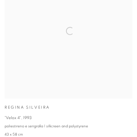
REGINA SILVEIRA
"Velox 4"
,
1993
poliestireno e serigrafia | silkcreen and polystyrene
43 x 58 cm