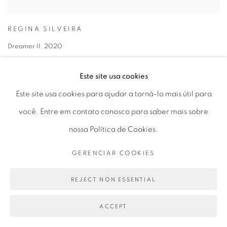
REGINA SILVEIRA
Dreamer II
,
2020
decalques sobre-vidrados em vidro jateado e madeira | overglaze decals on
sandblasted glass and wood
Este site usa cookies
41,5 x 59 x 59 cm | 16.33 x 23.22 x 23.22 in
Este site usa cookies para ajudar a torná-lo mais útil para
VIEW MORE DETAILS
você. Entre em contato conosco para saber mais sobre
ENQUIRE
nossa Política de Cookies.
GERENCIAR COOKIES
REJECT NON ESSENTIAL
ACCEPT