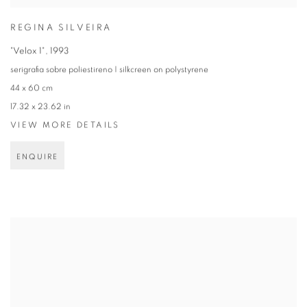
REGINA SILVEIRA
"Velox 1"
,
1993
serigrafia sobre poliestireno | silkcreen on polystyrene
44 x 60 cm
17.32 x 23.62 in
VIEW MORE DETAILS
ENQUIRE