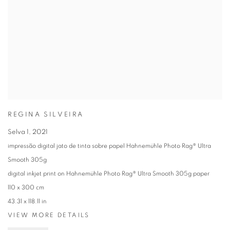
REGINA SILVEIRA
Selva 1
,
2021
impressão digital jato de tinta sobre papel Hahnemühle Photo Rag® Ultra
Smooth 305g
digital inkjet print on Hahnemühle Photo Rag® Ultra Smooth 305g paper
110 x 300 cm
43.31 x 118.11 in
VIEW MORE DETAILS