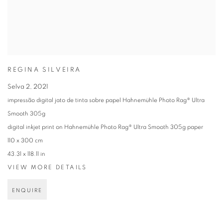
REGINA SILVEIRA
Selva 2
,
2021
impressão digital jato de tinta sobre papel Hahnemühle Photo Rag® Ultra
Smooth 305g
digital inkjet print on Hahnemühle Photo Rag® Ultra Smooth 305g paper
110 x 300 cm
43.31 x 118.11 in
VIEW MORE DETAILS
ENQUIRE