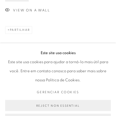
Horário de funcionamento:
VIEW ON A WALL
Seg 10 às 18h
Ter a Sex 10 às 19h
Sáb 11 às 17h
PARTILHAR
Este site usa cookies
Go
Este site usa cookies para ajudar a torná-lo mais útil para
você. Entre em contato conosco para saber mais sobre
nossa Política de Cookies.
PRIVACY POLICY
GERENCIAR COOKIES
GERENCIAR COOKIES
COPYRIGHT © 2026 LUCIANA BRITO GALERIA
SITE PRODUZIDO POR ARTLOGIC
REJECT NON ESSENTIAL