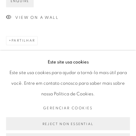
ENQUIRE
Horário de funcionamento:
Seg 10 às 18h
VIEW ON A WALL
Ter a Sex 10 às 19h
Sáb 11 às 17h
PARTILHAR
Este site usa cookies
Go
Este site usa cookies para ajudar a torná-lo mais útil para
você. Entre em contato conosco para saber mais sobre
nossa Política de Cookies.
PRIVACY POLICY
GERENCIAR COOKIES
GERENCIAR COOKIES
COPYRIGHT © 2026 LUCIANA BRITO GALERIA
SITE PRODUZIDO POR ARTLOGIC
REJECT NON ESSENTIAL