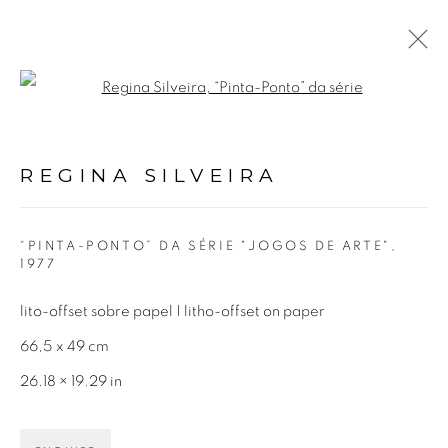
Open a larger version of the fol
REGINA SILVEIRA
BIOGRAFIA
OBRAS
EXPOSIÇÕES
VÍDEO
REGINA SILVEIRA
NOTÍCIAS
“PINTA-PONTO” DA SÉRIE "JOGOS DE ARTE"
,
1977
Avenida Nove de Julho, 5162
01406-200 – São Paulo, SP – Brasil
lito-offset sobre papel | litho-offset on paper
66,5 x 49 cm
info@lucianabritogaleria.com.br
26.18 × 19.29 in
+55 11 9 3403 6924