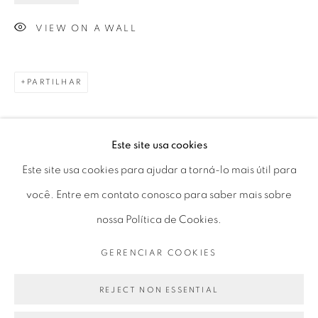
Horário de funcionamento:
VIEW ON A WALL
Seg 10 às 18h
Ter a Sex 10 às 19h
Sáb 11 às 17h
PARTILHAR
Este site usa cookies
Go
Este site usa cookies para ajudar a torná-lo mais útil para
você. Entre em contato conosco para saber mais sobre
nossa Política de Cookies.
PRIVACY POLICY
GERENCIAR COOKIES
GERENCIAR COOKIES
COPYRIGHT © 2026 LUCIANA BRITO GALERIA
SITE PRODUZIDO POR ARTLOGIC
REJECT NON ESSENTIAL