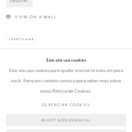
ENQUIRE
Horário de funcionamento:
Seg 10 às 18h
VIEW ON A WALL
Ter a Sex 10 às 19h
Sáb 11 às 17h
PARTILHAR
Este site usa cookies
Go
Este site usa cookies para ajudar a torná-lo mais útil para
você. Entre em contato conosco para saber mais sobre
nossa Política de Cookies.
PRIVACY POLICY
GERENCIAR COOKIES
GERENCIAR COOKIES
COPYRIGHT © 2026 LUCIANA BRITO GALERIA
SITE PRODUZIDO POR ARTLOGIC
REJECT NON ESSENTIAL