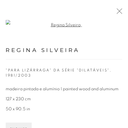
Open a larger version of the fol
REGINA SILVEIRA
BIOGRAFIA
OBRAS
EXPOSIÇÕES
VÍDEO
REGINA SILVEIRA
NOTÍCIAS
"PARA LIZÁRRAGA" DA SÉRIE "DILATÁVEIS"
,
1981/2003
Avenida Nove de Julho, 5162
01406-200 – São Paulo, SP – Brasil
madeira pintada e alumínio | painted wood and aluminum
127 x 230 cm
info@lucianabritogaleria.com.br
50 x 90.5 in
+55 11 9 3403 6924