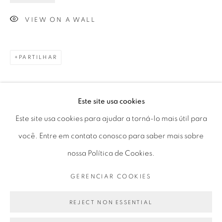
Horário de funcionamento:
VIEW ON A WALL
Seg 10 às 18h
Ter a Sex 10 às 19h
Sáb 11 às 17h
PARTILHAR
Este site usa cookies
Go
Este site usa cookies para ajudar a torná-lo mais útil para
você. Entre em contato conosco para saber mais sobre
nossa Política de Cookies.
PRIVACY POLICY
GERENCIAR COOKIES
GERENCIAR COOKIES
COPYRIGHT © 2026 LUCIANA BRITO GALERIA
SITE PRODUZIDO POR ARTLOGIC
REJECT NON ESSENTIAL