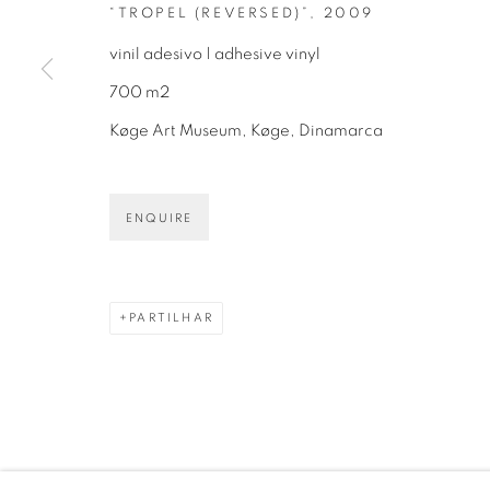
“TROPEL (REVERSED)”
,
2009
vinil adesivo | adhesive vinyl
700 m2
Køge Art Museum, Køge, Dinamarca
Avenida Nove de Julho, 5162
info@luciana
01406-200 – São Paulo, SP – Brasil
+55 11 9 340
ENQUIRE
PARTILHAR
PRIVACY POLICY
GERENCIAR COOKIES
COPYRIGHT © 2026 LUCIANA BRITO GALERIA
S