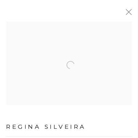
REGINA SILVEIRA
BIOGRAFIA
OBRAS
EXPOSIÇÕES
VÍDEO
NOTÍCIAS
Open a larger version of the fol
Avenida Nove de Julho, 5162
01406-200 – São Paulo, SP – Brasil
info@lucianabritogaleria.com.br
+55 11 9 3403 6924
REGINA SILVEIRA