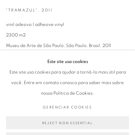
Horário de funcionamento:
"TRAMAZUL"
,
2011
Seg 10 às 18h
Ter a Sex 10 às 19h
vinil adesivo | adhesive vinyl
Sáb 11 às 17h
2300 m2
Museu de Arte de São Paulo, São Paulo, Brasil, 2011
Este site usa cookies
Go
ENQUIRE
Este site usa cookies para ajudar a torná-lo mais útil para
você. Entre em contato conosco para saber mais sobre
nossa Política de Cookies.
PARTILHAR
PRIVACY POLICY
GERENCIAR COOKIES
GERENCIAR COOKIES
COPYRIGHT © 2026 LUCIANA BRITO GALERIA
SITE PRODUZIDO POR ARTLOGIC
REJECT NON ESSENTIAL