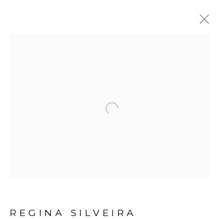
REGINA SILVEIRA
BIOGRAFIA
OBRAS
EXPOSIÇÕES
VÍDEO
NOTÍCIAS
Open a larger version of the fol
Avenida Nove de Julho, 5162
01406-200 – São Paulo, SP – Brasil
info@lucianabritogaleria.com.br
+55 11 9 3403 6924
REGINA SILVEIRA