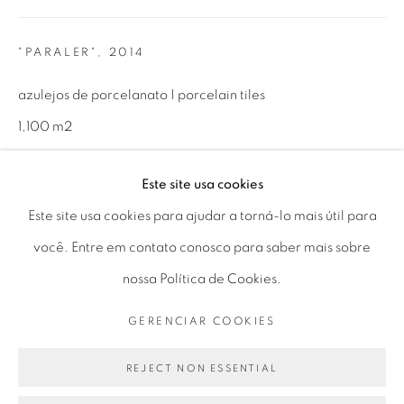
Horário de funcionamento:
Seg 10 às 18h
"PARALER"
,
2014
Ter a Sex 10 às 19h
azulejos de porcelanato | porcelain tiles
Sáb 11 às 17h
1,100 m2
Biblioteca Mário de Andrade, São Paulo, Brasil
Este site usa cookies
Go
Este site usa cookies para ajudar a torná-lo mais útil para
ENQUIRE
você. Entre em contato conosco para saber mais sobre
nossa Política de Cookies.
PARTILHAR
PRIVACY POLICY
GERENCIAR COOKIES
GERENCIAR COOKIES
COPYRIGHT © 2026 LUCIANA BRITO GALERIA
SITE PRODUZIDO POR ARTLOGIC
REJECT NON ESSENTIAL